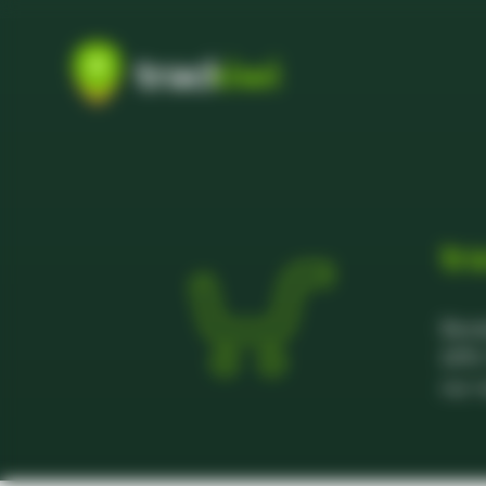
tr
Best
GPS-
nur 