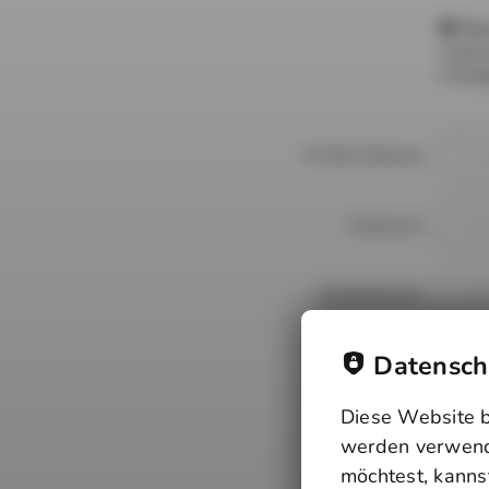
Dur
Zugang
einlog
E-Mail Adresse
Passwort
Wiederholen
Datenschu
Diese Website b
werden verwende
möchtest, kanns
Freitext