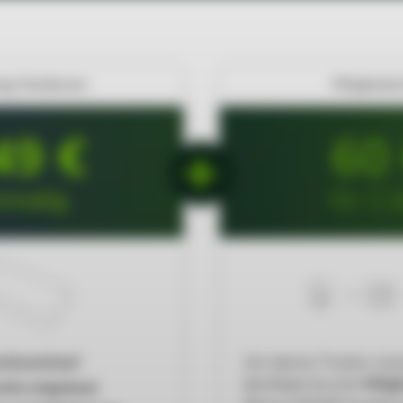
ing-Hardware
Mitgliedsc
49 €
60
nmalig
für 1 J
ardwarekauf
Um deinen Tracker nut
benötigst du eine
Mitgl
eits eingebaut