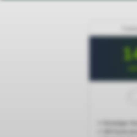
Track
1
ei
Einmaliger H
SIM-Karte ber