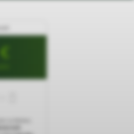
haft
 €
ahr
zen zu können,
iedschaft
.