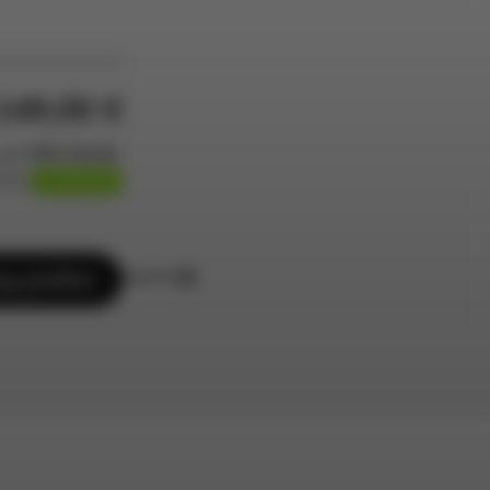
149,00 €
nd
19% MwSt.
rmin
12.08.2026
ng prüfen