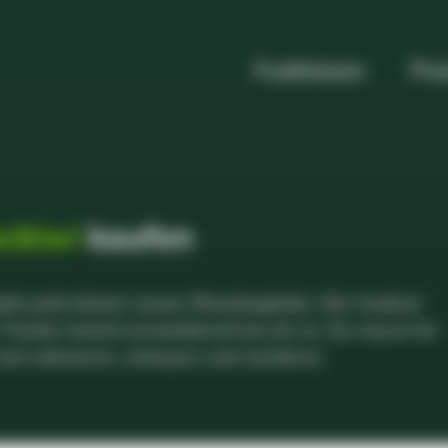
Funktionen
Pre
ackiwi
kaufen
elle jetzt deinen neuen Reisebegleiter. Der trackiwi
Tracker kommt einsatzbereit bei dir an. Du musst ihn
noch aktivieren, einbauen und losfahren.