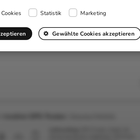
 Cookies
Statistik
Marketing
kzeptieren
Gewählte Cookies akzeptieren
× trackiwi GPS-Tracker
(Teltonika FMC920)
Lieferumfang:
GPS-Tracker, Kabel mit
Sicherung (bereits eingebaut), SIM-Karte