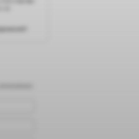
 einfach
bei der
s ab.
gliedschaft?
LIEFERADRESSE