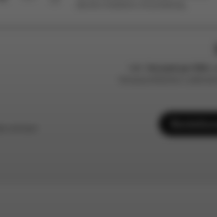
(bereits installiert), Kurzanleitung
inkl.
Versand per DHL
u
Voraussichtlicher Lieferte
Bestellu
de einlösen