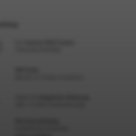
umfang
Der
trackiwi GPS-Tracker
(Teltonika FMC920)
SIM-Karte
(bereits im Tracker installiert)
Kabel mit
integrierter Sicherung
(inkl. 2 A Mini-Flachsicherung)
Eine Kurzanleitung
Ausführliche Anleitung
online verfügbar