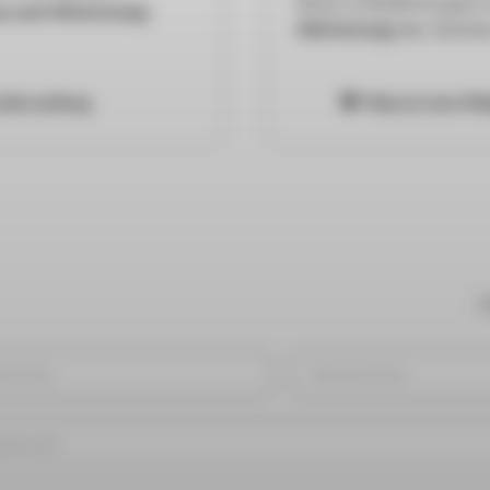
Diese schließt du ganz
au und Aktivierung
Aktivierung
des Geräte
eferumfang
Warum eine Mit